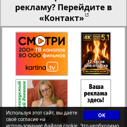
рекламу? Перейдите в
«Контакт»
27
28
Рейнское время
Русский вояж
29
30
Телеграф NRW
31
32
Христианская газета
33
34
Архив необновляющихся на сайте изданий
7плюс7я
35
36
Используя этот сайт, вы даёте
OK
своё согласие на
использование файлов cookie. Это необходимо