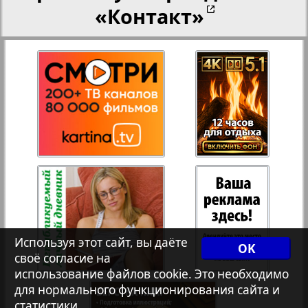
«Контакт»
Рейнское время
27
28
Русский вояж
29
30
Телеграф NRW
3
4
Христианская газета
31
32
Архив необновляющихся на сайте изданий
33
34
Используя этот сайт, вы даёте
OK
7плюс7я
своё согласие на
использование файлов cookie. Это необходимо
35
36
для нормального функционирования сайта и
Авангард
статистики.