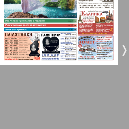
5
6
Город 511
МК-Германия планета мнений
7
8
❬
❭
9
10
МК-Германия
9
10
Мост
11
12
MIX-Markt Zeitung
Наше время
13
14
Новые Земляки