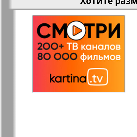
Хотите раз
Редакция
Рейнская 
Германия
Русская Газета
Русская М
Светлана в
Свой дом
Германии
Товары и услуги
Толстяк
TVrus
У нас в Б
Экономика и
Э