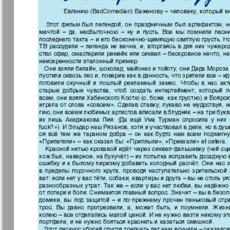
Еврейская газета
Еврейская
панорама
Закон и люди
Зарубежн
записки
Изюм
iDEAL
Клан
КП в Евро
Kulinar TV
Kurorte ak