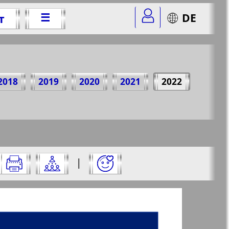
☰
DE
т
.
2018
2019
2020
2021
2022
&str=1
✖
|
✖
✖
✖
у и нажмите на нее: