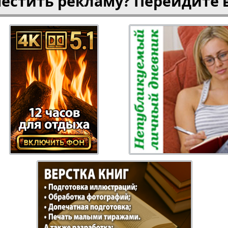
местить рекламу? Перейдите 
газета
Рецепты здоровья
Heimat
ысль
Русский Баден-
Рыбалка
Вюртемберг
Семейная газета
Слово и
Торговый Центр
Точка D
аварии
У нас в Гамбурге
Флирт
кспресс газета
Эрудит-Экстра