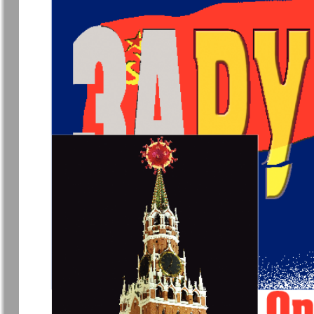
❬
Апельсин
Баден-
1
Вюртембе
5
7
МК-Германия
МК-Герма
планета мнений
Новые Земляки
nord.Aktue
Партнер
Партнер-
Телеграф