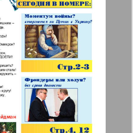
Анонс
Augsburg
Бизнес
Вестник-info
ный
Wadim
ний
Домашний