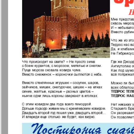
Архив необновляющихся на сайте изданий
7плюс7я
Авангард
Антенна
Аргументы
факты Ев
Бизнес парк
Будь здор
Вечерняя газета
Вечное
сокровищ
Германия плюс
Диалог