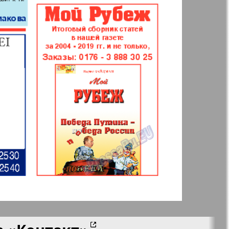
 Frankfurt
Наш мир
n
Wолна
Норд
й-Купи-
Партнер-север
men
Районка-Nord-Ost-
Bremen-NRW
Редакция Берлин