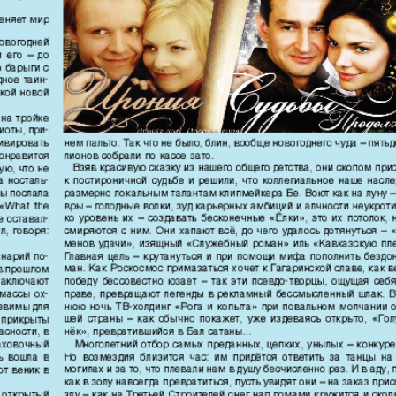
кулина
Европа экспресс
Жасми
ые
Здоровье
Идеаль
Карьера
Катюш
пе
Крот в Германии
Кругоз
tuell
LDK по-русски
Life in