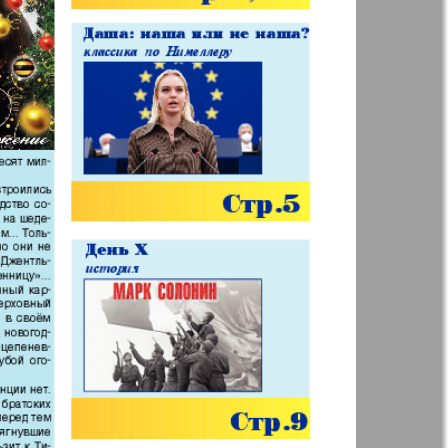
р
ресторан
н
Жизнь женщины
ная фирма
Известия BW
а
Кенгуру
ор
Кругозор плюс!
 Франкфурт
М-City