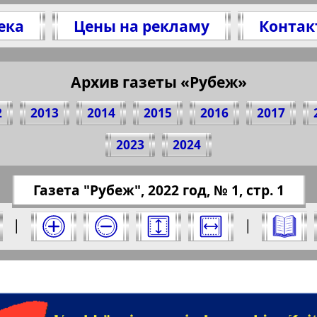
ека
Цены на рекламу
Контак
Архив газеты «Рубеж»
оделитесь 1 стр. газеты "Rubezh", № 1, 2022 г
(Нажмите, чтобы скопировать ссылку)
2
2013
2014
2015
2016
2017
2023
2024
://pressaru.eu/?pub=rubezh&god=2022&nomer=1
Газета "Рубеж", 2022 год, № 1, стр. 1
од. Выберите номер и нажмите на него:
|
|
беж". Номер: 1, 2022 год. Выберите страниц