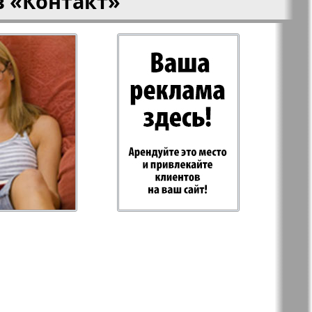
в
«Контакт»
-Родина
Рубеж
 Plus
RusHaus
 дело
Svet/Lana
E
TV-бульвар
Хоттабыч
Эрудит-MIX