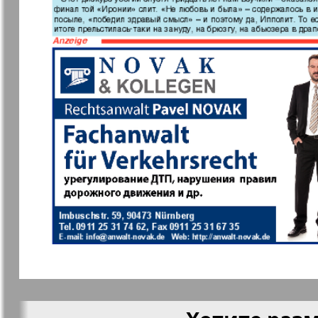
Мила
Мир отдых
здоровья
Наша марка
Наше Тур
Объектив EU
Остров та
Парус
Переселен
Районка-Süd-West
Районка-N
Bremen