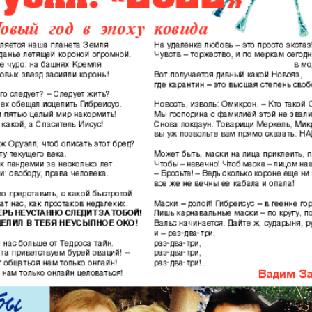
АйБолит
Акцент
 и
Аугсбург-сити
Афиша 
ропа
ов
Ваша газета
Вести
Восточная
Восточ
е
Германия
курьер
Дом и семья
Домаш