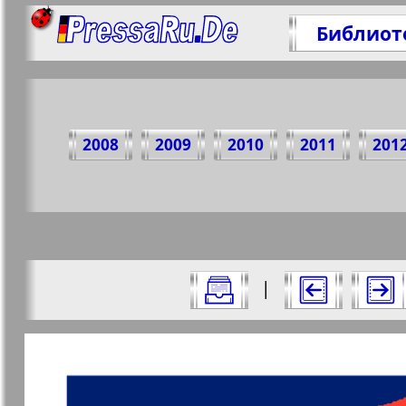
Библиот
П
2008
2009
2010
2011
201
https
Все номера газеты "Рубеж" за 2022 г
|
Актуальные газеты и журналы
Страницы газеты "Ру