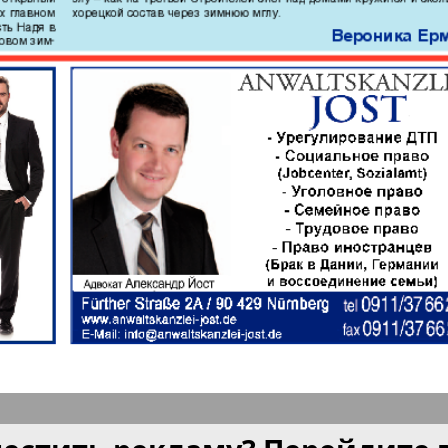
а и
Мюнхен-сити
My City
am Mai
бюро
Нескучная газета
Новая 
м и тут
Ost-West
Отдыха
Panorama
продай
ец
Подруга
PRO Wo
Europe
ord-Ost-
Районка-West
Регион