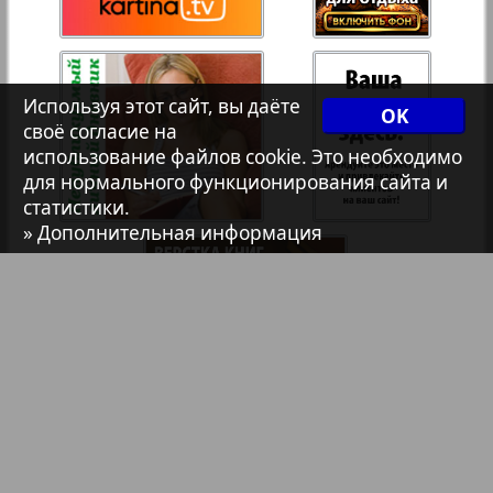
7плюс7я
Авангард
Используя этот сайт, вы даёте
OK
своё согласие на
использование файлов cookie. Это необходимо
АйБолит
для нормального функционирования сайта и
статистики.
» Дополнительная информация
41
42
Акцент
Анонс
Антенна
Аргументы и факты Европа
Библиотека
Анонсы