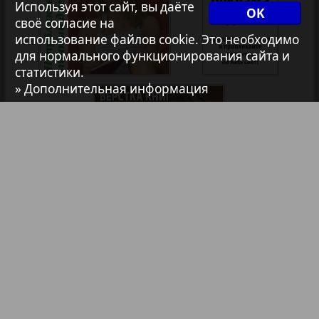
Используя этот сайт, вы даёте
OK
7плюс7я
35
36
своё согласие на
использование файлов cookie. Это необходимо
1
2
для нормального функционирования сайта и
Авангард
статистики.
37
38
» Дополнительная информация
АйБолит
39
40
Акцент
41
42
Анонс
Библиотека
Анонсы
Антенна
43
44
Реклама в газетах и журналах
Аргументы и факты Европа
Реклама на телевидении