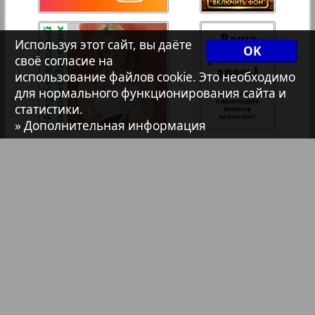
7плюс7я
35
36
Используя этот сайт, вы даёте
OK
своё согласие на
Авангард
использование файлов cookie. Это необходимо
37
38
для нормального функционирования сайта и
1
5
статистики.
АйБолит
» Дополнительная информация
39
40
Акцент
Анонс
Антенна
Библиотека
Анонсы
Аргументы и факты Европа