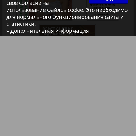
своё согласие на
7плюс7я
35
36
использование файлов cookie. Это необходимо
для нормального функционирования сайта и
1
2
статистики.
Авангард
» Дополнительная информация
АйБолит
Акцент
Анонс
Библиотека
Анонсы
Реклама в газетах и журналах
Антенна
Реклама на телевидении
Аргументы и факты Европа
Реклама в социальных сетях