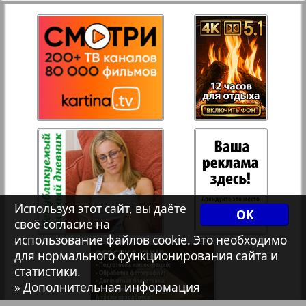
Рейнское время
Русский вояж
3
4
Телеграф NRW
Христианская газета
Архив необновляющихся на сайте изданий
Используя этот сайт, вы даёте
OK
своё согласие на
7плюс7я
использование файлов cookie. Это необходимо
для нормального функционирования сайта и
статистики.
1
2
Авангард
» Дополнительная информация