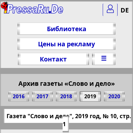
DE
Библиотека
Цены на рекламу
☰
Контакт
Архив газеты «Слово и дело»
Поделитесь 1 стр. газеты "Wort und Tat",
2016
2017
2018
2019
2020
№ 10, 2019 г.
(Нажмите, чтобы скопировать ссылку)
✖
Газета "Слово и дело", 2019 год, № 10, стр.
Все номера газеты "Слово и дело" за
https://pressaru.eu/?pub=slovo-delo&god=
1
2019 год. Выберите номер и нажмите
2019&nomer=10&str=1