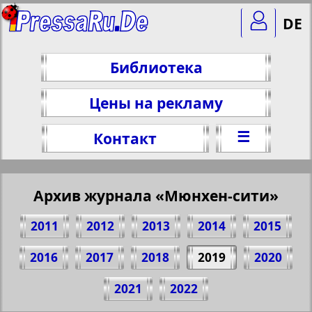
DE
Библиотека
Цены на рекламу
☰
Контакт
Архив журнала «Мюнхен-сити»
2011
2012
2013
2014
2015
2016
2017
2018
2019
2020
Поделитесь 1 стр. журнала "München-
2021
2022
city", № 91, 2019 г.
(Нажмите, чтобы скопировать ссылку)