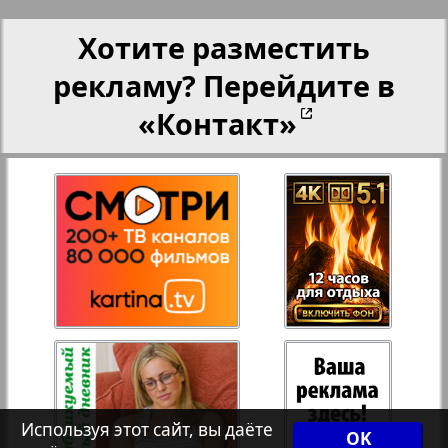
Переселенческий вестник
Хотите разместить
рекламу? Перейдите в
Рейнское время
«Контакт»
Русский вояж
89
90
Телеграф NRW
Христианская газета
Архив необновляющихся на сайте изданий
Используя этот сайт, вы даёте
7плюс7я
OK