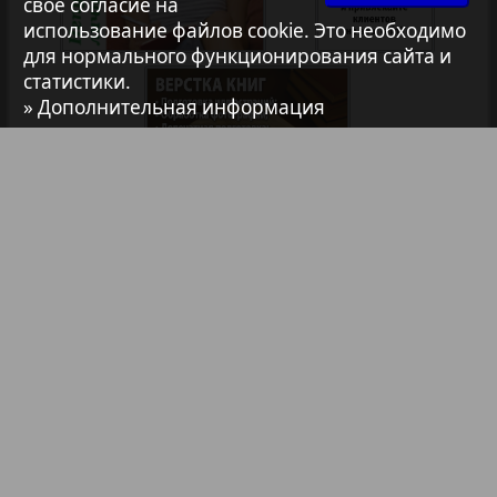
своё согласие на
использование файлов cookie. Это необходимо
Авангард
для нормального функционирования сайта и
статистики.
» Дополнительная информация
АйБолит
Акцент
Анонс
Библиотека
Анонсы
Антенна
Реклама в газетах и журналах
Реклама на телевидении
Аргументы и факты Европа
Реклама в социальных сетях
Аугсбург-сити
Реклама в интернете
Подписка