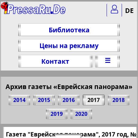
DE
Библиотека
Цены на рекламу
☰
Контакт
Архив газеты «Еврейская панорама»
2014
2015
2016
2017
2018
Поделитесь 1 стр. газеты "Evrejskaja
2019
2020
Panorama", № 7, 2017 г.
(Нажмите, чтобы скопировать ссылку)
✖
Газета "Еврейская панорама", 2017 год, №
Все номера газеты "Еврейская