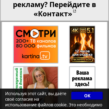
рекламу? Перейдите в
«Контакт»
Рейнское время
27
28
Русский вояж
29
30
Телеграф NRW
3
4
Христианская газета
31
32
Архив необновляющихся на сайте изданий
33
34
Используя этот сайт, вы даёте
7плюс7я
OK
своё согласие на
35
36
использование файлов cookie. Это необходимо