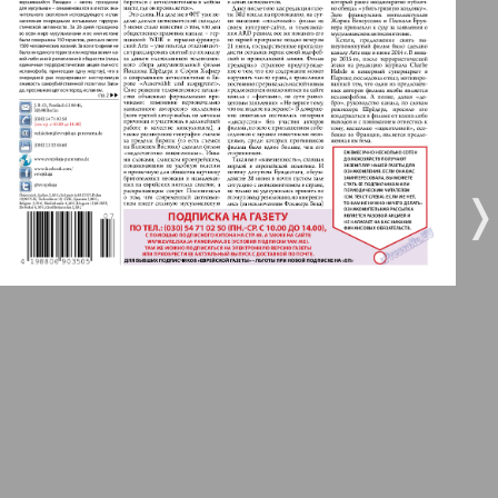
5
6
Город 511
МК-Германия планета мнений
7
8
❬
❭
МК-Германия
9
10
9
10
Мост
11
12
MIX-Markt Zeitung
Наше время
13
14
Новые Земляки