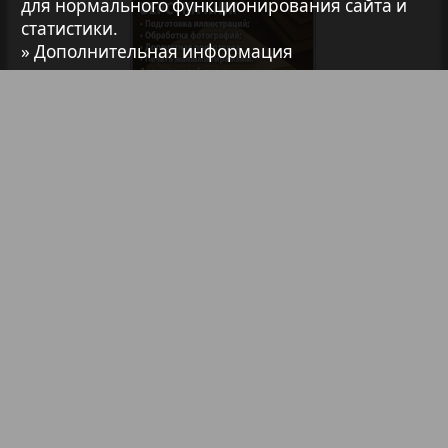
Авангард
для нормального функционирования сайта и
статистики.
» Дополнительная информация
37
38
АйБолит
1
2
Акцент
39
40
Анонс
Библиотека
Анонсы
41
42
Реклама в газетах и журналах
Антенна
Реклама на телевидении
43
44
Аргументы и факты Европа
Реклама в социальных сетях
Реклама в интернете
Подписка
Аугсбург-сити
45
46
Партнеры
Карта сайта
Контакт