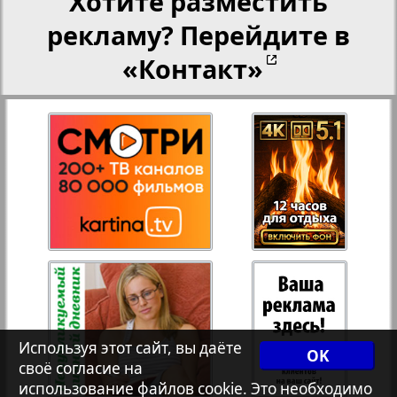
Хотите разместить
рекламу? Перейдите в
Переселенческий вестник
«Контакт»
Рейнское время
Русский вояж
Телеграф NRW
Христианская газета
Архив необновляющихся на сайте изданий
Используя этот сайт, вы даёте
OK
своё согласие на
7плюс7я
использование файлов cookie. Это необходимо