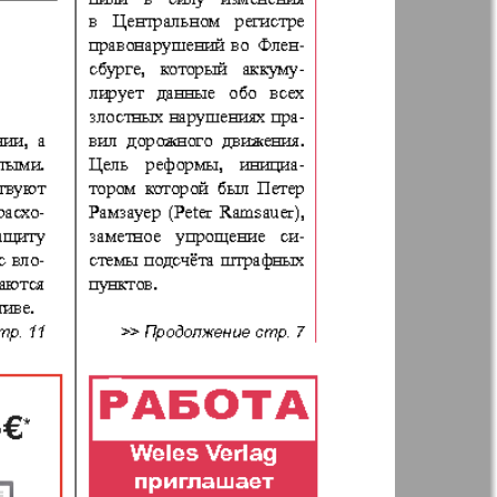
р
ресторан
н
Жизнь женщины
ная фирма
Известия BW
а
Кенгуру
ор
Кругозор плюс!
 Франкфурт
М-City