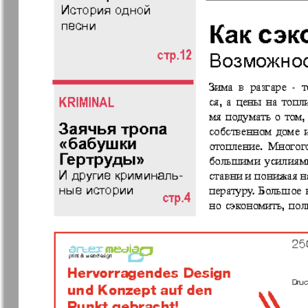
Еврейская газета
Еврейская
панорама
Закон и люди
Зарубежн
записки
Изюм
iDEAL
Клан
КП в Евро
Kulinar TV
Kurorte ak