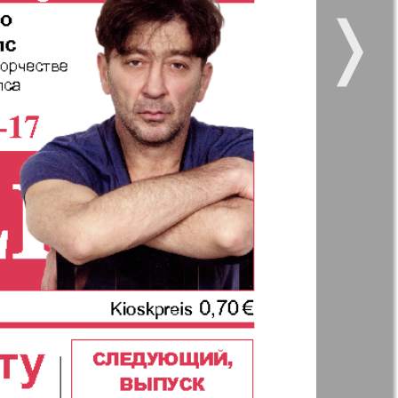
❭
 все
Город 511
5
6
11
12
11
12
kt Zeitung
Наше время
17
18
и здоровье
Panorama-mir
ое время
Русский вояж
23
24
5
6
анская