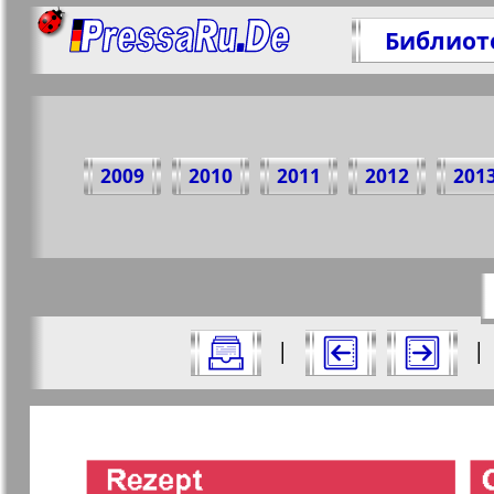
Библиот
Под
2009
2010
2011
2012
201
https:/
Все номера газеты "nord.Aktuell" за
|
|
Актуальные газеты и журналы
Страницы газеты "nord.