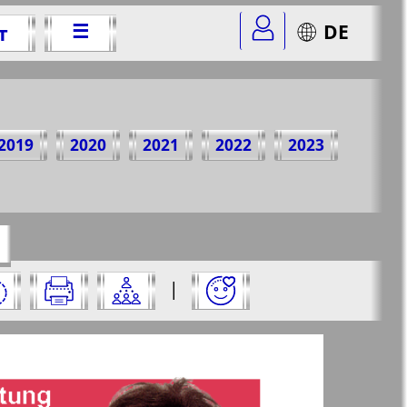
☰
DE
т
 г.
2019
2020
2021
2022
2023
r=2&str=1
✖
:
|
✖
✖
✖
аницу и нажмите на нее: