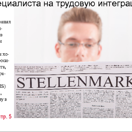
АйБолит
Акцент
 и
Аугсбург-сити
Афиша 
ропа
ов
Ваша газета
Вести
Восточная
Восточ
е
Германия
курьер
Дом и семья
Домаш