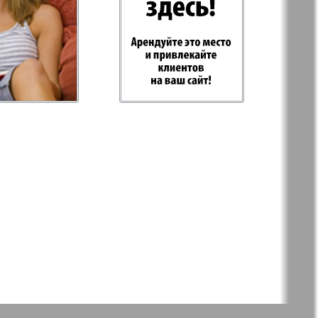
-Родина
Рубеж
 Plus
RusHaus
 дело
Svet/Lana
E
TV-бульвар
Хоттабыч
Эрудит-MIX