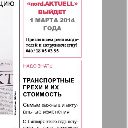
Анонс
Augsburg
Бизнес
Вестник-info
ный
Wadim
ний
Домашний