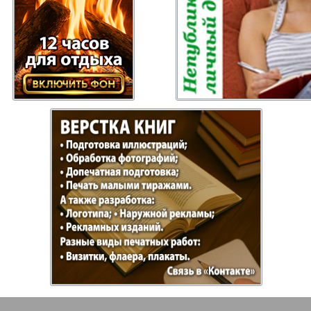
газета
Рецепты здоровья
Heimat
ысль
Русский Баден-
Рыбалка
Вюртемберг
Семейная газета
Слово и
Торговый Центр
Точка D
аварии
У нас в Гамбурге
Флирт
кспресс газета
Эрудит-Экстра