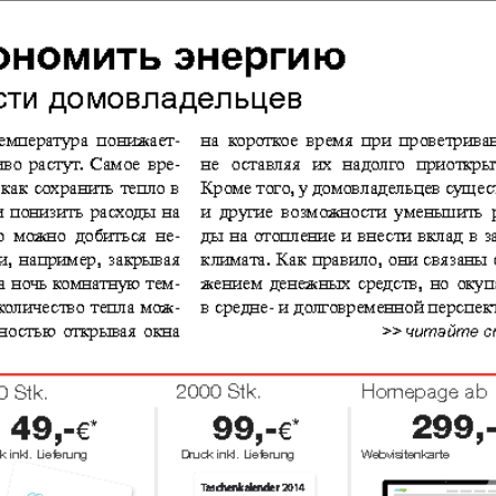
кулина
Европа экспресс
Жасми
ые
Здоровье
Идеаль
Карьера
Катюш
пе
Крот в Германии
Кругоз
tuell
LDK по-русски
Life in