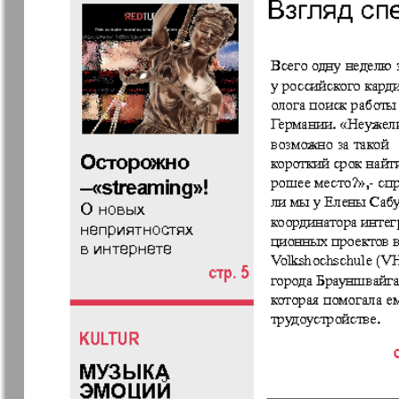
Архив необновляющихся на сайте изданий
7плюс7я
Авангард
Антенна
Аргументы
факты Ев
Бизнес парк
Будь здор
Вечерняя газета
Вечное
сокровищ
Германия плюс
Диалог