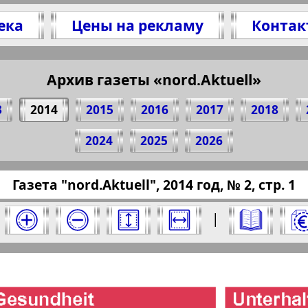
ека
Цены на рекламу
Контак
Архив газеты «nord.Aktuell»
елитесь 1 стр. газеты "nord.Aktuell", № 2, 2014
(Нажмите, чтобы скопировать ссылку)
3
2014
2015
2016
2017
2018
2024
2025
2026
/pressaru.eu/?pub=nord-aktuell&god=2014&nome
Газета "nord.Aktuell", 2014 год, № 2, стр. 1
 2014 год. Выберите номер и нажмите на него
|
Aktuell". Номер: 2, 2014 год. Выберите стр