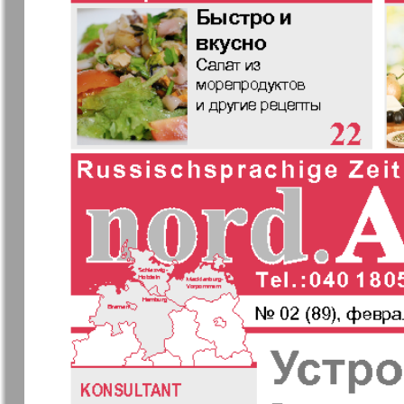
❬
Апельсин
Баден-
1
Вюртембе
7
7
МК-Германия
МК-Герма
планета мнений
13
Новые Земляки
nord.Aktue
Партнер
Партнер-
19
1
Телеграф