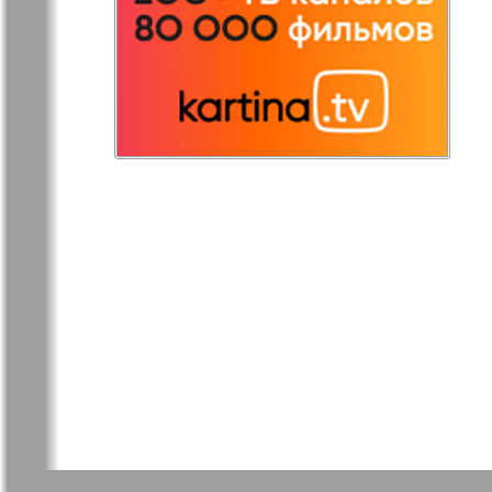
Редакция
Рейнская 
Германия
Русская Газета
Русская М
Светлана в
Свой дом
Германии
Товары и услуги
Толстяк
TVrus
У нас в Б
Экономика и
Э