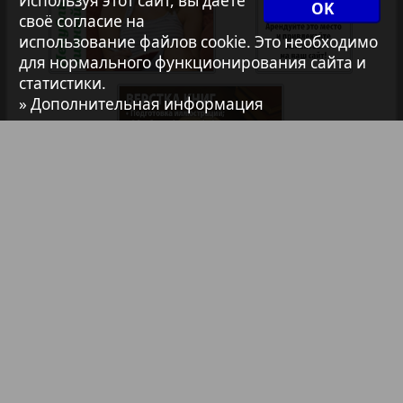
Используя этот сайт, вы даёте
OK
своё согласие на
использование файлов cookie. Это необходимо
Авангард
для нормального функционирования сайта и
статистики.
АйБолит
» Дополнительная информация
Акцент
Анонс
Антенна
Библиотека
Анонсы
Реклама в газетах и журналах
Аргументы и факты Европа
Реклама на телевидении
Реклама в социальных сетях
Аугсбург-сити