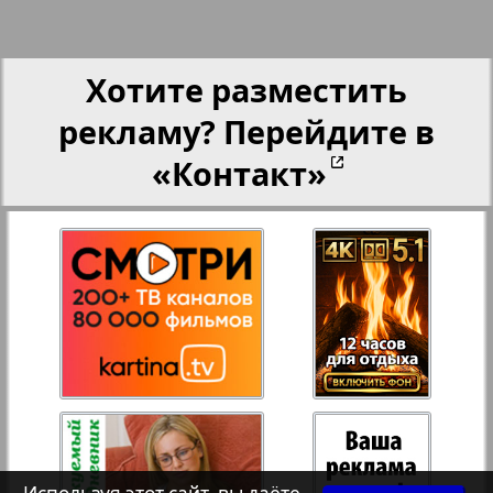
25
26
Переселенческий вестник
Хотите разместить
27
28
Рейнское время
рекламу? Перейдите в
«Контакт»
Русский вояж
29
30
Телеграф NRW
31
32
Христианская газета
Архив необновляющихся на сайте изданий
7плюс7я