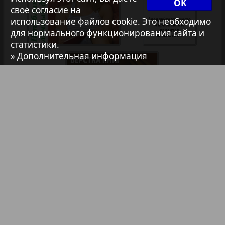
OK
своё согласие на
Авангард
использование файлов cookie. Это необходимо
1
2
для нормального функционирования сайта и
статистики.
АйБолит
» Дополнительная информация
Акцент
Анонс
Антенна
Библиотека
Анонсы
Аргументы и факты Европа
Реклама в газетах и журналах
Реклама на телевидении
Аугсбург-сити
Реклама в социальных сетях