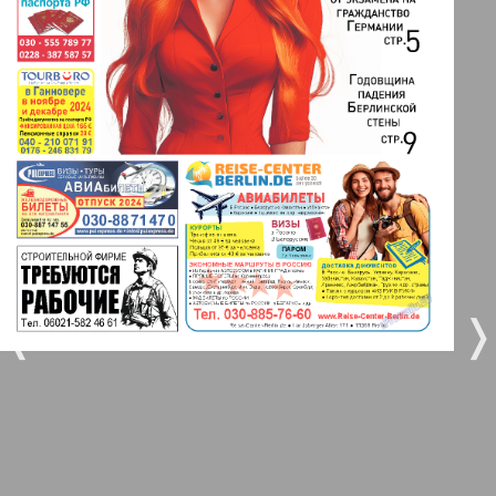
3
4
Все pro все
5
6
Город 511
МК-Германия планета мнений
7
8
10
9
МК-Германия
9
10
Мост
❬
❭
11
12
MIX-Markt Zeitung
Наше время