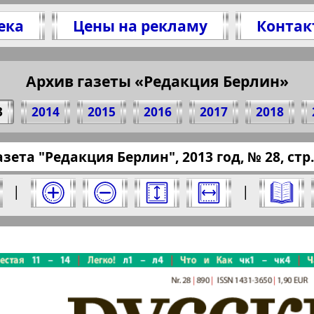
ека
Цены на рекламу
Контак
тесь 1 стр. газеты "Redakzija Berlin", № 28, 2
(Нажмите, чтобы скопировать ссылку)
Архив газеты «Редакция Берлин»
3
2014
2015
2016
2017
2018
pressaru.eu/?pub=russkiy-berlin&god=2013&nome
азета "Редакция Берлин", 2013 год, № 28, стр.
" за 2013 год. Выберите номер и нажмите на
|
|
я Берлин". Номер: 28, 2013 год. Выберите с
Берлинский
Все pro
2
3
4