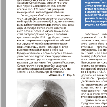
Еврейская газета
Еврейская
панорама
Закон и люди
Зарубежн
записки
Изюм
iDEAL
Клан
КП в Евро
Kulinar TV
Kurorte ak
Мила
Мир отдых