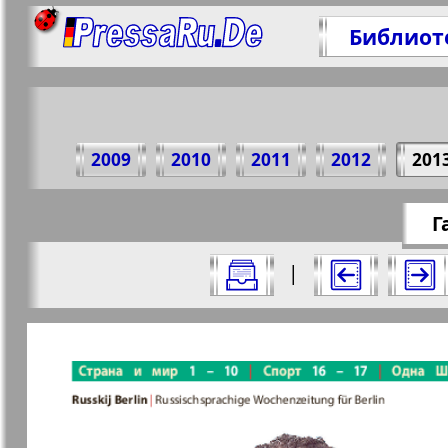
Библиот
Подели
2009
2010
2011
2012
201
https://
Г
Все номера газеты "Редакция Берлин
|
Актуальные газеты и журналы
Страницы газеты "Редакци
Апельсин
Баден-
1