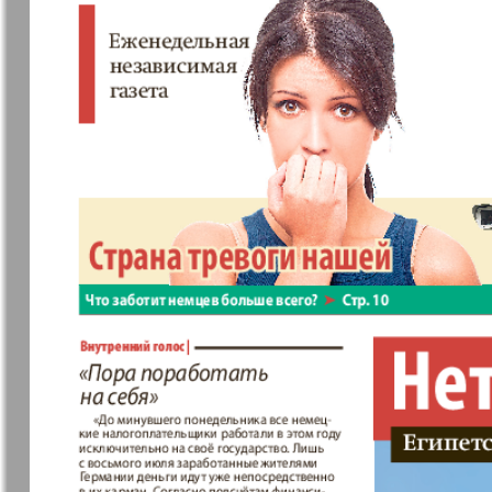
❬
Вюртембе
7
МК-Германия
МК-Герма
28
планета мнений
13
Новые Земляки
nord.Aktue
Партнер
Партнер-
19
25
Телеграф
31
1
Архив необновляющихся на сайте изданий