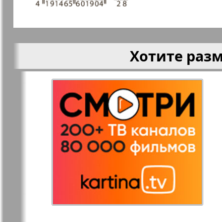
Германия
Русская Газета
Русская М
Хотите раз
Светлана в
Свой дом
Германии
Товары и услуги
Толстяк
TVrus
У нас в Б
Экономика и
Э
право