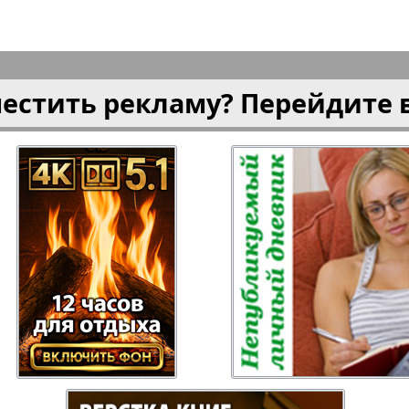
ысль
Русский Баден-
Рыбалка
Вюртемберг
местить рекламу? Перейдите 
Семейная газета
Слово и
Торговый Центр
Точка D
аварии
У нас в Гамбурге
Флирт
кспресс газета
Эрудит-Экстра