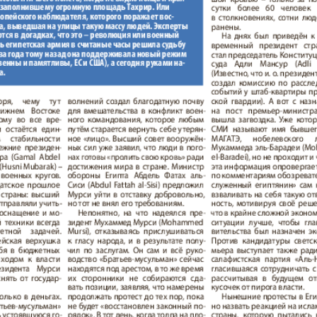
Европа экспресс
Жасми
ые
Здоровье
Идеаль
Карьера
Катюш
пе
Крот в Германии
Кругоз
tuell
LDK по-русски
Life in
а и
Мюнхен-сити
My City