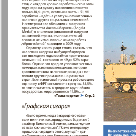
37
7плюс7я
Авангард
Антенна
Аргументы
43
факты Ев
49
Бизнес парк
Будь здор
Вечерняя газета
Вечное
55
сокровищ
Германия плюс
Диалог