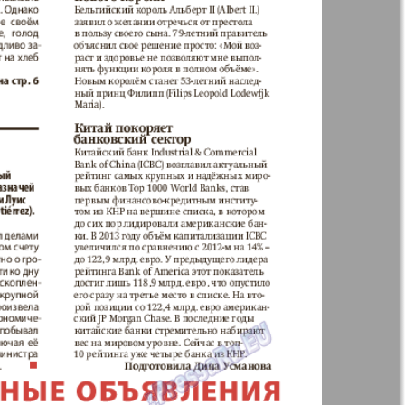
n
Wолна
Норд
й-Купи-
Партнер-север
men
Районка-Nord-Ost-
Bremen-NRW
Редакция Берлин
-Родина
Рубеж