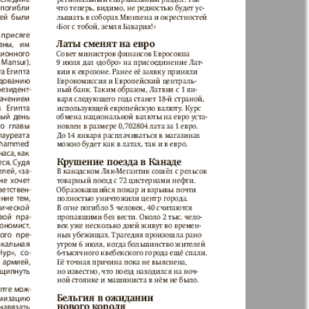
н
Жизнь женщины
ная фирма
Известия BW
а
Кенгуру
ор
Кругозор плюс!
 Франкфурт
М-City
 Frankfurt
Наш мир