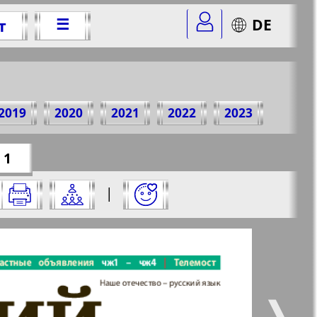
☰
DE
т
013 г.
2019
2020
2021
2022
2023
r=28&str=1
✖
 1
 него:
|
✖
✖
✖
траницу и нажмите на нее:
 все
Город 511
5
6