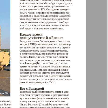
41
42
Анонс
Augsburg
Бизнес
47
48
53
54
Вестник-info
ный
Wadim
59
60
ний
Домашний
р
ресторан