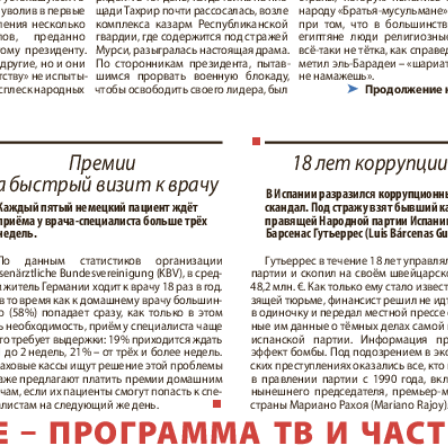
am Mai
бюро
Нескучная газета
Новая 
м и тут
Ost-West
Отдыха
Panorama
продай
ец
Подруга
PRO Wo
Europe
ord-Ost-
Районка-West
Регион
газета
Рецепты здоровья
Heimat