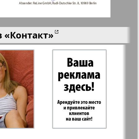
 Plus
RusHaus
в
«Контакт»
 дело
Svet/Lana
E
TV-бульвар
Хоттабыч
Эрудит-MIX