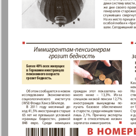
здоровья
Наша марка
Наше Тур
Объектив EU
Остров та
Парус
Переселен
Районка-Süd-West
Районка-N
Bremen
Редакция
Рейнская 