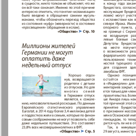
Еврейская газета
Еврейская
панорама
Закон и люди
Зарубежн
записки
Изюм
iDEAL
Клан
КП в Евро
Kulinar TV
Kurorte ak
Мила
Мир отдых