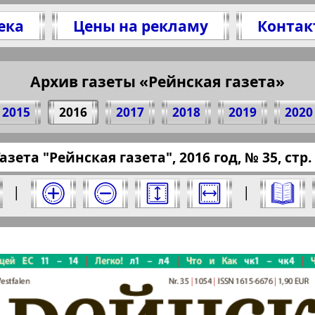
ека
Цены на рекламу
Контак
есь 1 стр. газеты "Rheinskaja Gazeta", № 35, 
(Нажмите, чтобы скопировать ссылку)
Архив газеты «Рейнская газета»
2015
2016
2017
2018
2019
2020
essaru.eu/?pub=reinskaja-gazeta&god=2016&nom
азета "Рейнская газета", 2016 год, № 35, стр.
 за 2016 год. Выберите номер и нажмите на 
|
|
я газета". Номер: 35, 2016 год. Выберите с
Берлинский
Все pro
2
3
4