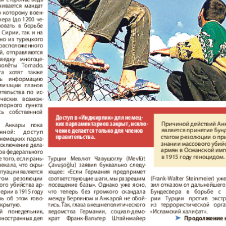
Европа экспресс
Жасми
ые
Здоровье
Идеаль
Карьера
Катюш
пе
Крот в Германии
Кругоз
tuell
LDK по-русски
Life in
а и
Мюнхен-сити
My City