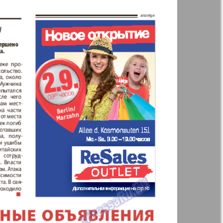
n
Wолна
Норд
й-Купи-
Партнер-север
men
Районка-Nord-Ost-
Bremen-NRW
Редакция Берлин
-Родина
Рубеж