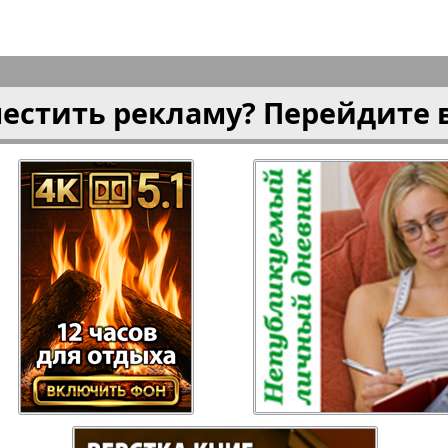
ысль
Русский Баден-
Рыбалка
Вюртемберг
местить рекламу? Перейдите 
Семейная газета
Слово и
Торговый Центр
Точка D
аварии
У нас в Гамбурге
Флирт
кспресс газета
Эрудит-Экстра