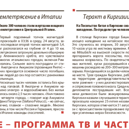
am Mai
бюро
Нескучная газета
Новая 
м и тут
Ost-West
Отдыха
Panorama
продай
ец
Подруга
PRO Wo
Europe
ord-Ost-
Районка-West
Регион
газета
Рецепты здоровья
Heimat