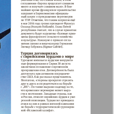
41
42
Анонс
Augsburg
Бизнес
47
48
53
54
Вестник-info
ный
Wadim
59
60
ний
Домашний
р
ресторан