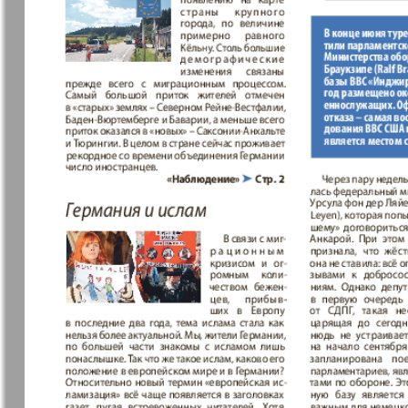
37
7плюс7я
Авангард
Антенна
Аргументы
43
факты Ев
49
Бизнес парк
Будь здор
Вечерняя газета
Вечное
55
сокровищ
Германия плюс
Диалог