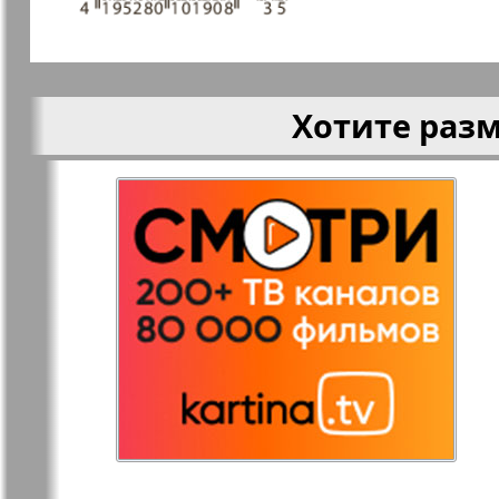
Германия
Русская Газета
Русская М
Хотите раз
Светлана в
Свой дом
Германии
Товары и услуги
Толстяк
TVrus
У нас в Б
Экономика и
Э
право