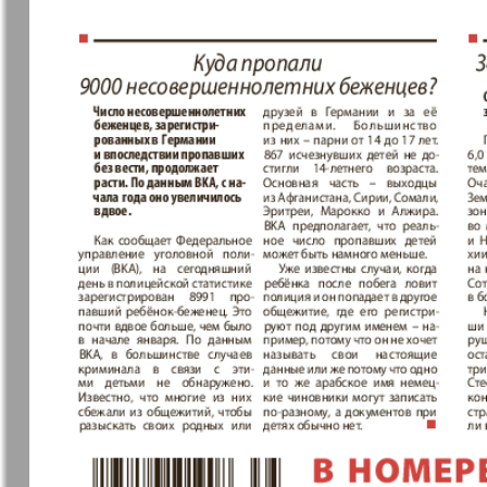
здоровья
Наша марка
Наше Тур
Объектив EU
Остров та
Парус
Переселен
Районка-Süd-West
Районка-N
Bremen
Редакция
Рейнская 