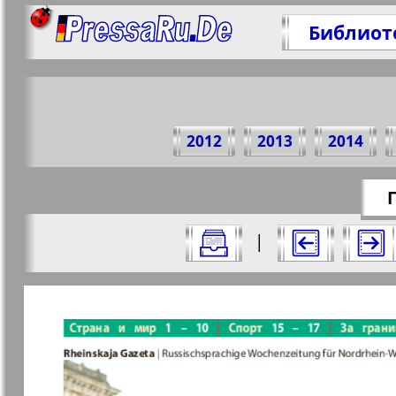
Библиот
Поделит
2012
2013
2014
https://pr
Г
Все номера газеты "Рейнская газета"
|
Актуальные газеты и журналы
Страницы газеты "Рейнска
Апельсин
Баден-
1