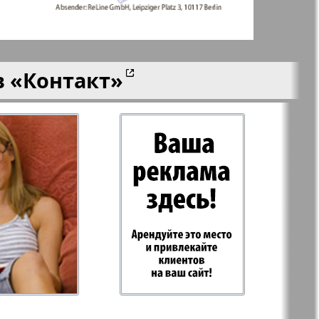
 Plus
RusHaus
в
«Контакт»
 дело
Svet/Lana
E
TV-бульвар
Хоттабыч
Эрудит-MIX