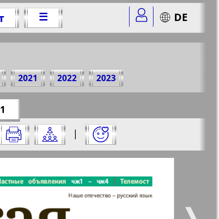
☰
DE
т
2016 г.
2021
2022
2023
er=35&str=1
✖
 1
него:
|
✖
✖
✖
траницу и нажмите на нее:
 все
Город 511
5
6