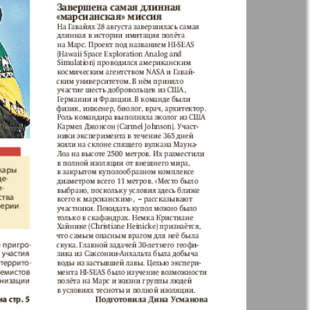
н
Жизнь женщины
ная фирма
Известия BW
а
Кенгуру
ор
Кругозор плюс!
 Франкфурт
М-City
 Frankfurt
Наш мир