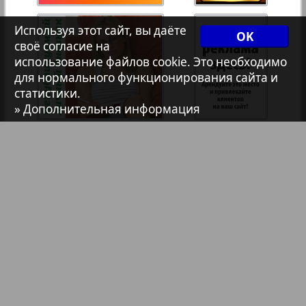
7плюс7я
Используя этот сайт, вы даёте
OK
своё согласие на
1
2
использование файлов cookie. Это необходимо
Авангард
для нормального функционирования сайта и
статистики.
АйБолит
» Дополнительная информация
Акцент
Анонс
Антенна
Библиотека
Анонсы
Аргументы и факты Европа
Реклама в газетах и журналах