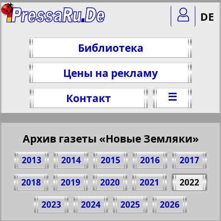
DE
Библиотека
Цены на рекламу
☰
Контакт
Архив газеты «Новые Земляки»
2013
2014
2015
2016
2017
2018
2019
2020
2021
2022
Поделитесь 1 стр. газеты "Novije
2023
2024
2025
2026
Semljaki", № 12, 2022 г.
(Нажмите, чтобы скопировать ссылку)