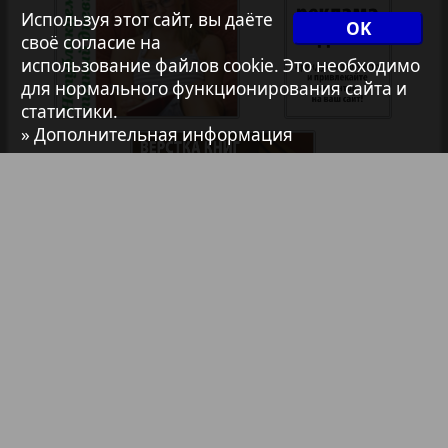
Используя этот сайт, вы даёте
OK
своё согласие на
Авангард
использование файлов cookie. Это необходимо
37
38
для нормального функционирования сайта и
1
2
статистики.
АйБолит
» Дополнительная информация
39
40
Акцент
41
42
Анонс
Антенна
43
44
Библиотека
Анонсы
Аргументы и факты Европа
Реклама в газетах и журналах
45
46
Реклама на телевидении
Аугсбург-сити