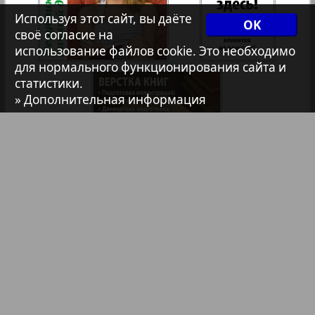
Используя этот сайт, вы даёте
7плюс7я
OK
своё согласие на
использование файлов cookie. Это необходимо
Авангард
для нормального функционирования сайта и
статистики.
» Дополнительная информация
АйБолит
Акцент
1
2
Анонс
Библиотека
Анонсы
Антенна
Реклама в газетах и журналах
Реклама на телевидении
Аргументы и факты Европа
Реклама в социальных сетях