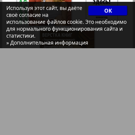
Используя этот сайт, вы даёте
7плюс7я
OK
своё согласие на
использование файлов cookie. Это необходимо
Авангард
для нормального функционирования сайта и
статистики.
» Дополнительная информация
АйБолит
Акцент
1
2
Анонс
Библиотека
Анонсы
Антенна
Реклама в газетах и журналах
Реклама на телевидении
Аргументы и факты Европа
Реклама в социальных сетях