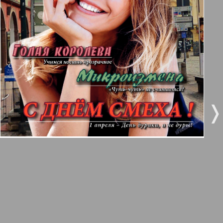
3
4
Все pro все
5
6
Город 511
МК-Германия планета мнений
7
8
8
9
❬
❭
МК-Германия
9
10
Мост
11
12
MIX-Markt Zeitung
Наше время
13
14