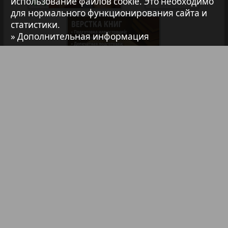
использование файлов cookie. Это необходимо
1
для нормального функционирования сайта и
Авангард
статистики.
» Дополнительная информация
АйБолит
Акцент
Анонс
Библиотека
Анонсы
Реклама в газетах и журналах
Антенна
Реклама на телевидении
Аргументы и факты Европа
Реклама в социальных сетях
Реклама в интернете
Подписка
Аугсбург-сити