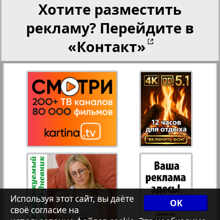
Хотите разместить
Переселенческий вестник
25
26
рекламу? Перейдите в
Рейнское время
«Контакт»
27
28
Русский вояж
2
3
Телеграф NRW
Христианская газета
Архив необновляющихся на сайте изданий
Используя этот сайт, вы даёте
OK
7плюс7я
своё согласие на