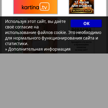
33
34
7плюс7я
35
36
Используя этот сайт, вы даёте
OK
своё согласие на
Авангард
использование файлов cookie. Это необходимо
для нормального функционирования сайта и
1
2
статистики.
АйБолит
» Дополнительная информация
Акцент
Анонс
Антенна
Аргументы и факты Европа