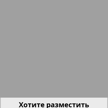
nord.Aktuell
17
18
Neue Zeiten
19
20
Отдых и здоровье
Panorama-mir
21
22
6
Партнер
23
24
Партнер-NRW
25
26
Переселенческий вестник
Хотите разместить