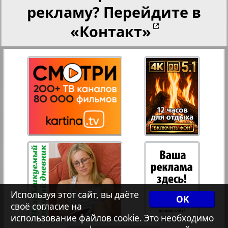
27
28
Рейнское время
рекламу? Перейдите в
«Контакт»
Русский вояж
29
30
Телеграф NRW
31
32
Христианская газета
33
34
Архив необновляющихся на сайте изданий
7плюс7я
35
36
Используя этот сайт, вы даёте
OK
своё согласие на
Авангард
использование файлов cookie. Это необходимо
37
38