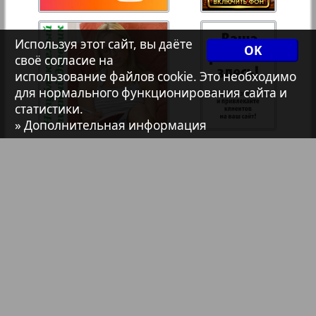
7плюс7я
35
36
Используя этот сайт, вы даёте
OK
своё согласие на
Авангард
использование файлов cookie. Это необходимо
37
38
для нормального функционирования сайта и
2
статистики.
АйБолит
» Дополнительная информация
39
40
Акцент
Анонс
Антенна
Библиотека
Анонсы
Аргументы и факты Европа