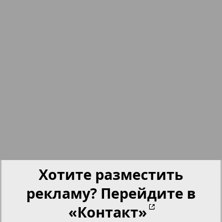
nord.Aktuell
17
18
Neue Zeiten
19
20
Отдых и здоровье
Panorama-mir
21
22
2
1
Партнер
23
24
Партнер-NRW
Хотите разместить
25
26
рекламу? Перейдите в
Переселенческий вестник
«Контакт»