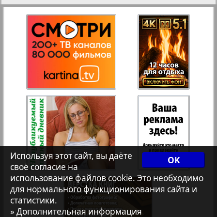
27
28
Рейнское время
Русский вояж
29
30
Телеграф NRW
31
32
Христианская газета
33
34
Архив необновляющихся на сайте изданий
Используя этот сайт, вы даёте
OK
7плюс7я
своё согласие на
35
36
использование файлов cookie. Это необходимо
для нормального функционирования сайта и
Авангард
статистики.
37
38
» Дополнительная информация