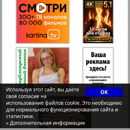
27
28
Рейнское время
Русский вояж
29
30
Телеграф NRW
31
32
Христианская газета
Архив необновляющихся на сайте изданий
Используя этот сайт, вы даёте
OK
своё согласие на
7плюс7я
использование файлов cookie. Это необходимо
для нормального функционирования сайта и
статистики.
Авангард
» Дополнительная информация