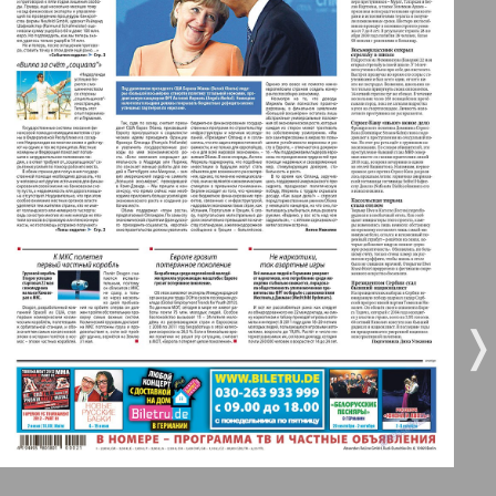
47
52
Берлинский телеграф
3
4
Все pro все
5
6
Город 511
МК-Германия планета мнений
7
8
МК-Германия
❬
❭
9
10
38
42
Мост
11
12
MIX-Markt Zeitung