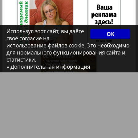
7плюс7я
35
36
Авангард
Используя этот сайт, вы даёте
OK
своё согласие на
37
38
использование файлов cookie. Это необходимо
АйБолит
для нормального функционирования сайта и
статистики.
» Дополнительная информация
Акцент
39
40
Анонс
41
42
3
8
Антенна
Библиотека
Анонсы
43
44
Аргументы и факты Европа
Реклама в газетах и журналах