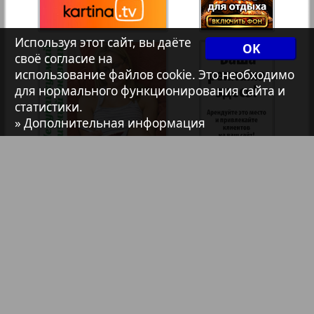
7плюс7я
Используя этот сайт, вы даёте
OK
1
своё согласие на
2
использование файлов cookie. Это необходимо
Авангард
для нормального функционирования сайта и
статистики.
» Дополнительная информация
АйБолит
Акцент
Анонс
Антенна
Библиотека
Анонсы
Аргументы и факты Европа