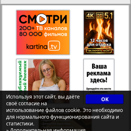
27
28
Рейнское время
Русский вояж
29
30
Телеграф NRW
31
32
Христианская газета
33
34
Архив необновляющихся на сайте изданий
Используя этот сайт, вы даёте
OK
7плюс7я
35
36
своё согласие на
использование файлов cookie. Это необходимо
для нормального функционирования сайта и
Авангард
статистики.
37
38
» Дополнительная информация