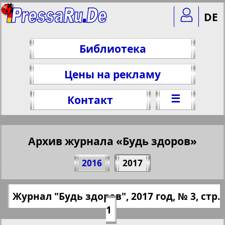
DE
Библиотека
Цены на рекламу
☰
Контакт
Архив журнала «Будь здоров»
Поделитесь 1 стр. журнала "Sei Gesund",
2016
2017
№ 3, 2017 г.
(Нажмите, чтобы скопировать ссылку)
✖
Журнал "Будь здоров", 2017 год, № 3, стр.
Все номера журнала "Будь здоров"
https://pressaru.eu/?pub=bud-zdorov&god
1
за 2017 год. Выберите номер и
=2017&nomer=3&str=1