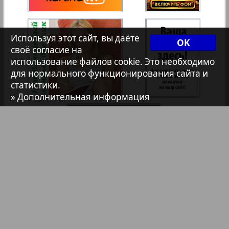
7плюс7я
35
36
Используя этот сайт, вы даёте
OK
Авангард
своё согласие на
37
38
использование файлов cookie. Это необходимо
для нормального функционирования сайта и
АйБолит
статистики.
» Дополнительная информация
39
40
Акцент
41
42
Анонс
Антенна
43
44
Аргументы и факты Европа
Библиотека
Анонсы