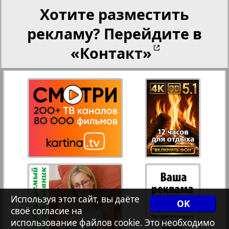
Хотите разместить
Переселенческий вестник
рекламу? Перейдите в
«Контакт»
Рейнское время
Русский вояж
Телеграф NRW
Христианская газета
Архив необновляющихся на сайте изданий
Используя этот сайт, вы даёте
OK
своё согласие на
7плюс7я
использование файлов cookie. Это необходимо