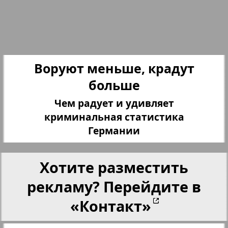
25
26
Переселенческий вестник
27
28
Рейнское время
Воруют меньше, крадут
больше
Русский вояж
29
30
Чем радует и удивляет
криминальная статистика
Телеграф NRW
Германии
31
32
Христианская газета
17
12
Хотите разместить
33
34
рекламу? Перейдите в
Архив необновляющихся на сайте изданий
«Контакт»
7плюс7я
35
36