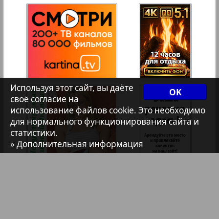
Авангард
37
38
АйБолит
39
40
Акцент
Используя этот сайт, вы даёте
OK
3
8
своё согласие на
использование файлов cookie. Это необходимо
41
42
Анонс
для нормального функционирования сайта и
статистики.
» Дополнительная информация
Антенна
43
44
Аргументы и факты Европа
45
46
Аугсбург-сити