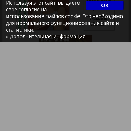
Используя этот сайт, вы даёте
OK
7плюс7я
35
36
своё согласие на
использование файлов cookie. Это необходимо
для нормального функционирования сайта и
Авангард
статистики.
37
38
» Дополнительная информация
АйБолит
39
40
Акцент
41
42
Анонс
Библиотека
Анонсы
Антенна
43
44
Реклама в газетах и журналах
Аргументы и факты Европа
Реклама на телевидении