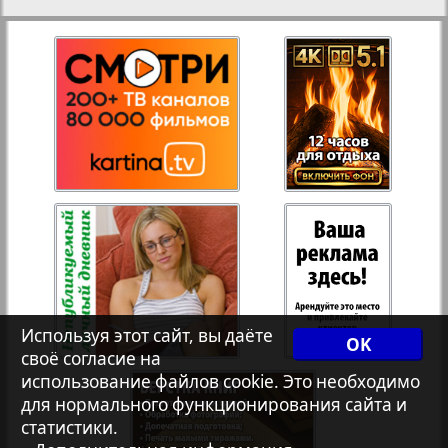
27
28
Рейнское время
Русский вояж
29
30
Телеграф NRW
31
32
Христианская газета
33
34
Архив необновляющихся на сайте изданий
Используя этот сайт, вы даёте
7плюс7я
OK
35
36
своё согласие на
использование файлов cookie. Это необходимо
для нормального функционирования сайта и
Авангард
статистики.
37
38