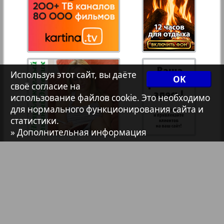
7плюс7я
Авангард
Используя этот сайт, вы даёте
OK
АйБолит
своё согласие на
использование файлов cookie. Это необходимо
для нормального функционирования сайта и
Акцент
статистики.
1
2
» Дополнительная информация
Анонс
Антенна
Аргументы и факты Европа