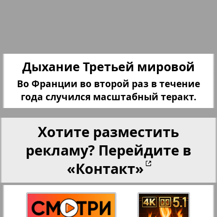
Партнер-NRW
5
6
Переселенческий вестник
Дыхание Третьей мировой
Рейнское время
Во Франции во второй раз в течение
года случился масштабный теракт.
Русский вояж
Хотите разместить
Телеграф NRW
рекламу? Перейдите в
Христианская газета
«Контакт»
3
4
Архив необновляющихся на сайте изданий