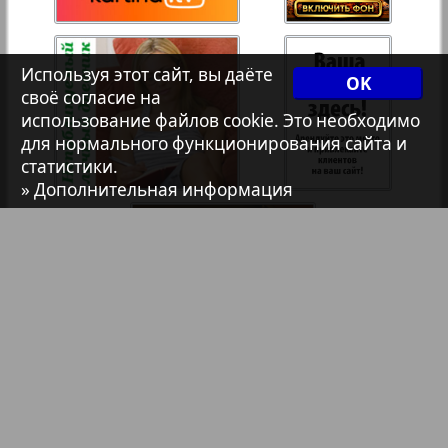
7плюс7я
Используя этот сайт, вы даёте
OK
161
162
Авангард
своё согласие на
использование файлов cookie. Это необходимо
для нормального функционирования сайта и
АйБолит
статистики.
» Дополнительная информация
Акцент
Анонс
Антенна
Аргументы и факты Европа
Библиотека
Анонсы