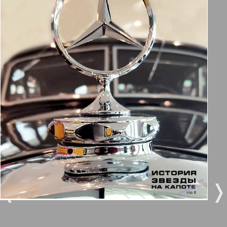
Берлинский телеграф
3
4
Все pro все
5
6
Город 511
МК-Германия планета мнений
7
8
170
169
МК-Германия
9
10
Мост
❬
❭
11
12
MIX-Markt Zeitung