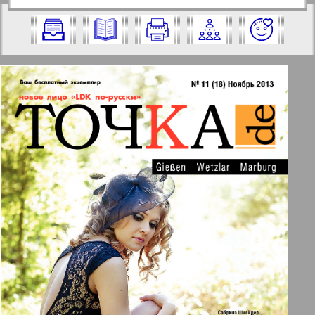
https://pressaru.eu/?pub=tochkade&god=2
2013 год. Выберите номер и нажмите
013&nomer=18&str=1
на него:
✖
✖
✖
Страницы журнала "Точка DE".
Актуальные газеты и журналы
Номер: 18, 2013 год. Выберите
страницу и нажмите на нее:
Апельсин
1
2
Баден-Вюртемберг
18
19
Берлинский телеграф
3
4
Все pro все