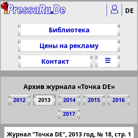
DE
Библиотека
Цены на рекламу
☰
Контакт
Архив журнала «Точка DE»
2012
2013
2014
2015
2016
Поделитесь 1 стр. журнала "Punkt DE",
2017
№ 18, 2013 г.
(Нажмите, чтобы скопировать ссылку)
✖
Журнал "Точка DE", 2013 год, № 18, стр. 1
Все номера журнала "Точка DE" за