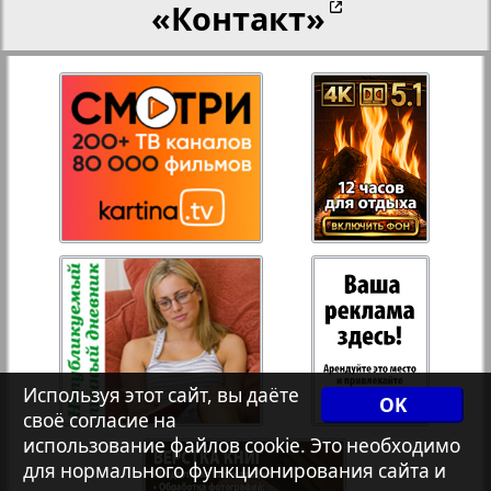
«Контакт»
Рейнское время
Русский вояж
10
11
Телеграф NRW
Христианская газета
Архив необновляющихся на сайте изданий
Используя этот сайт, вы даёте
OK
своё согласие на
7плюс7я
использование файлов cookie. Это необходимо
для нормального функционирования сайта и