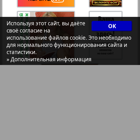
7плюс7я
35
36
Используя этот сайт, вы даёте
OK
1
2
Авангард
своё согласие на
37
38
использование файлов cookie. Это необходимо
для нормального функционирования сайта и
АйБолит
статистики.
» Дополнительная информация
39
40
Акцент
41
42
Анонс
Антенна
43
44
Аргументы и факты Европа
Библиотека
Анонсы