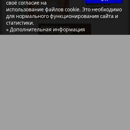
своё согласие на
7плюс7я
35
36
использование файлов cookie. Это необходимо
для нормального функционирования сайта и
2
1
статистики.
Авангард
» Дополнительная информация
37
38
АйБолит
39
40
Акцент
Анонс
Библиотека
Анонсы
Реклама в газетах и журналах
Антенна
Реклама на телевидении
Аргументы и факты Европа
Реклама в социальных сетях