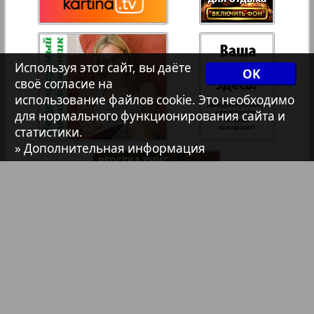
7плюс7я
Авангард
Используя этот сайт, вы даёте
OK
своё согласие на
использование файлов cookie. Это необходимо
АйБолит
для нормального функционирования сайта и
статистики.
» Дополнительная информация
42
43
Акцент
Анонс
Антенна
Аргументы и факты Европа
Библиотека
Анонсы