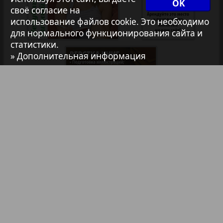
OK
своё согласие на
использование файлов cookie. Это необходимо
Авангард
для нормального функционирования сайта и
статистики.
» Дополнительная информация
АйБолит
Акцент
Анонс
Антенна
Библиотека
Анонсы
Реклама в газетах и журналах
Аргументы и факты Европа
Реклама на телевидении
Реклама в социальных сетях
Аугсбург-сити