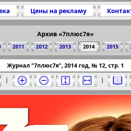
ека
Цены на рекламу
Контак
елитесь 1 стр. журнала "7plus7ja", № 12, 2014
(Нажмите, чтобы скопировать ссылку)
Архив «7плюс7я»
0
2011
2012
2013
2014
2015
pressaru.eu/?pub=7-plus-semya&god=2014&nome
Журнал "7плюс7я", 2014 год, № 12, стр. 1
ыберите номер и нажмите на него:
|
|
юс7я". Номер: 12, 2014 год. Выберите стра
Берлинский
Все pro
2
3
4