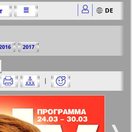
☰
DE
т
 г.
2016
2017
r=12&str=1
✖
|
✖
✖
✖
ницу и нажмите на нее:
 все
Город 511
5
6