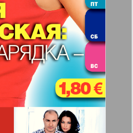
71
72
н
Жизнь женщины
77
78
ная фирма
Известия BW
83
84
а
Кенгуру
ор
Кругозор плюс!
 Франкфурт
М-City
 Frankfurt
Наш мир