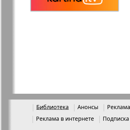
Германия
Русская Газета
Русская М
Светлана в
Свой дом
Германии
Товары и услуги
Толстяк
TVrus
У нас в Б
Библиотека
Анонсы
Реклама
Экономика и
Э
Реклама в интернете
Подписка
право