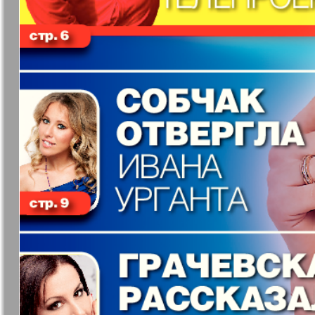
37
7плюс7я
Авангард
Антенна
Аргументы
43
факты Ев
49
Бизнес парк
Будь здор
Вечерняя газета
Вечное
55
сокровищ
61
Германия плюс
Диалог