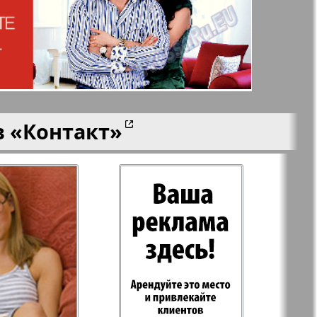
n
Wолна
Норд
й-Купи-
Партнер-север
в
«Контакт»
men
Районка-Nord-Ost-
Bremen-NRW
Редакция Берлин
-Родина
Рубеж