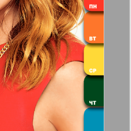
41
42
Анонс
Augsburg
Бизнес
47
48
53
54
Вестник-info
ный
Wadim
59
60
65
66
ний
Домашний
р
ресторан