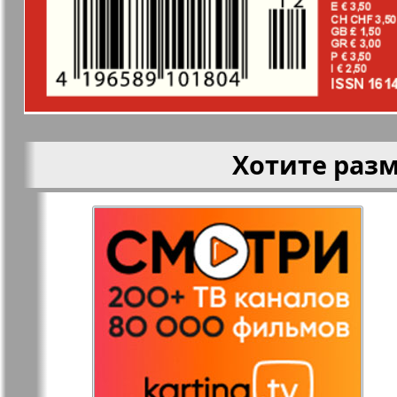
здоровья
Наша марка
Наше Тур
Объектив EU
Остров та
Хотите раз
Парус
Переселен
Районка-Süd-West
Районка-N
Bremen
Редакция
Рейнская 