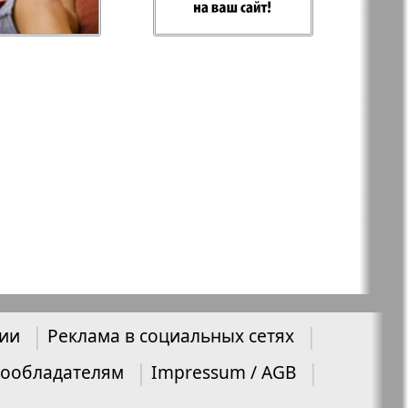
 Plus
RusHaus
 дело
Svet/Lana
E
TV-бульвар
Хоттабыч
нии
Реклама в социальных сетях
Эрудит-MIX
ообладателям
Impressum / AGB