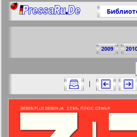
Библиот
Под
2009
201
https://
Все номера "7плюс7я" за 2014 год. В
|
Актуальные газеты и журналы
Страницы журнала "7пл
Апельсин
Баден-
1