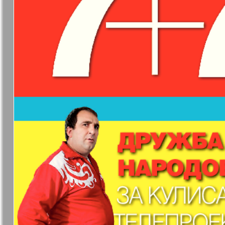
❬
Вюртембе
30
7
МК-Германия
МК-Герма
планета мнений
13
Новые Земляки
nord.Aktue
Партнер
Партнер-
19
3
25
Телеграф
31
Архив необновляющихся на сайте изданий