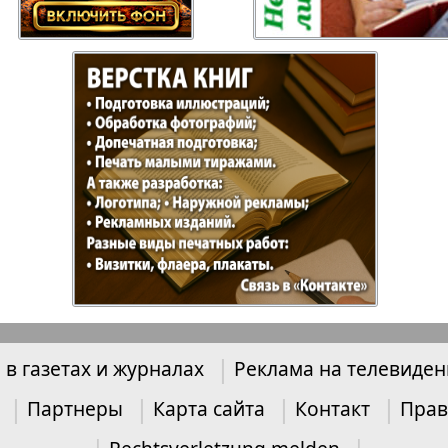
ысль
Русский Баден-
Рыбалка
Вюртемберг
Семейная газета
Слово и
Торговый Центр
Точка D
аварии
У нас в Гамбурге
Флирт
 в газетах и журналах
Реклама на телевиде
кспресс газета
Эрудит-Экстра
Партнеры
Карта сайта
Контакт
Прав