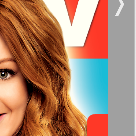
❭
47
52
11
12
kt Zeitung
Наше время
17
18
и здоровье
Panorama-mir
ое время
Русский вояж
23
24
21
25
29
30
анская
35
36