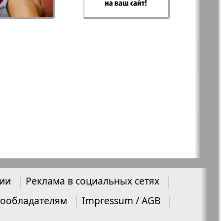
 Plus
RusHaus
 дело
Svet/Lana
E
TV-бульвар
Хоттабыч
нии
Реклама в социальных сетях
Эрудит-MIX
ообладателям
Impressum / AGB