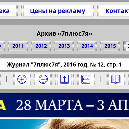
ека
Цены на рекламу
Контак
елитесь 1 стр. журнала "7plus7ja", № 12, 2016
(Нажмите, чтобы скопировать ссылку)
Архив «7плюс7я»
0
2011
2012
2013
2014
2015
pressaru.eu/?pub=7-plus-semya&god=2016&nome
Журнал "7плюс7я", 2016 год, № 12, стр. 1
ыберите номер и нажмите на него:
|
|
юс7я". Номер: 12, 2016 год. Выберите стра
Берлинский
Все pro
2
3
4