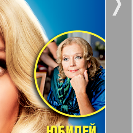
❭
47
52
11
12
kt Zeitung
Наше время
17
18
и здоровье
Panorama-mir
ое время
Русский вояж
23
24
21
25
29
30
анская
35
36