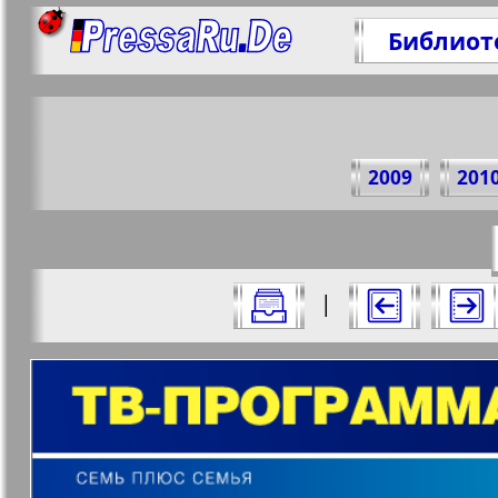
Библиот
Под
2009
201
https://
Все номера "7плюс7я" за 2016 год. В
|
Актуальные газеты и журналы
Страницы журнала "7пл
Апельсин
Баден-
1