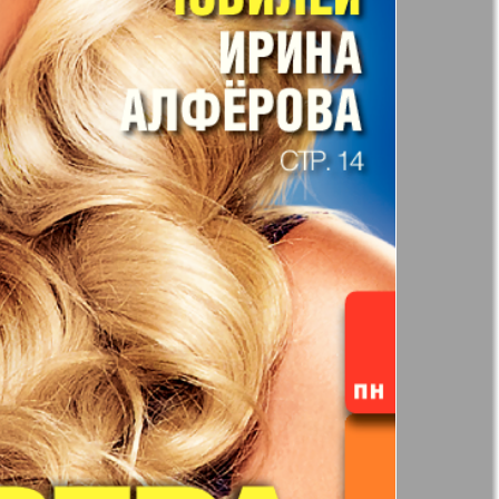
41
42
Анонс
Augsburg
Бизнес
47
48
53
54
Вестник-info
ный
Wadim
59
60
65
66
ний
Домашний
р
ресторан