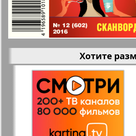
здоровья
Наша марка
Наше Тур
Объектив EU
Остров та
Хотите раз
Парус
Переселен
Районка-Süd-West
Районка-N
Bremen
Редакция
Рейнская 