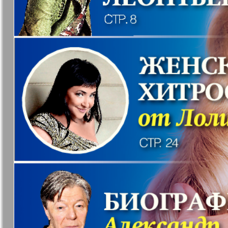
37
7плюс7я
Авангард
Антенна
Аргументы
43
факты Ев
49
Бизнес парк
Будь здор
Вечерняя газета
Вечное
55
сокровищ
61
Германия плюс
Диалог