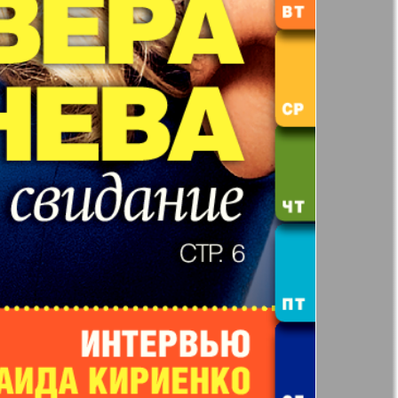
71
72
н
Жизнь женщины
77
78
ная фирма
Известия BW
83
84
а
Кенгуру
ор
Кругозор плюс!
 Франкфурт
М-City
 Frankfurt
Наш мир