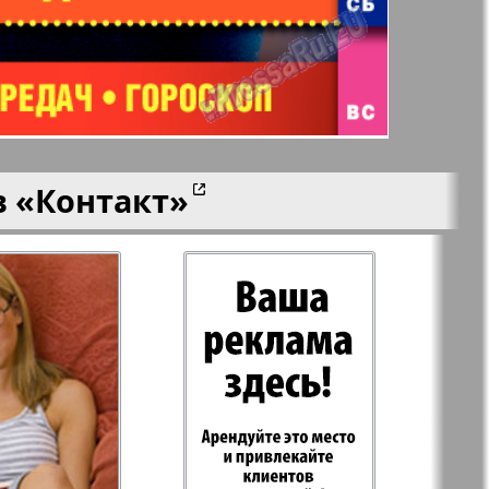
n
Wолна
Норд
й-Купи-
Партнер-север
в
«Контакт»
men
Районка-Nord-Ost-
Bremen-NRW
Редакция Берлин
-Родина
Рубеж