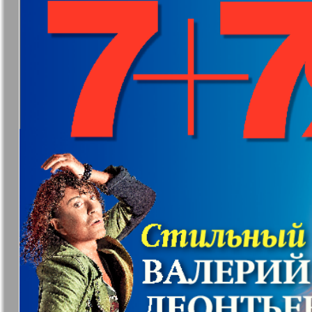
❬
Вюртембе
30
7
МК-Германия
МК-Герма
планета мнений
13
Новые Земляки
nord.Aktue
Партнер
Партнер-
19
3
25
Телеграф
31
Архив необновляющихся на сайте изданий