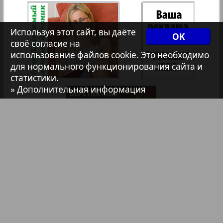
7плюс7я
35
36
Используя этот сайт, вы даёте
OK
своё согласие на
Авангард
использование файлов cookie. Это необходимо
37
38
для нормального функционирования сайта и
статистики.
АйБолит
» Дополнительная информация
39
40
Акцент
41
42
Анонс
Антенна
43
44
Библиотека
Анонсы
Аргументы и факты Европа
Реклама в газетах и журналах