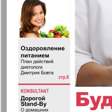
Архив необновляющихся на сайте изданий
7плюс7я
Авангард
Антенна
Аргументы
факты Ев
Бизнес парк
Будь здор
Вечерняя газета
Вечное
сокровищ
Германия плюс
Диалог