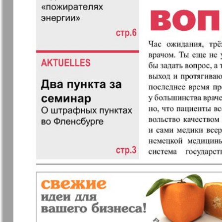
Еврейская газета
Еврейская
панорама
Закон и люди
Зарубежн
записки
Изюм
iDEAL
Клан
КП в Евро
Kulinar TV
Kurorte ak