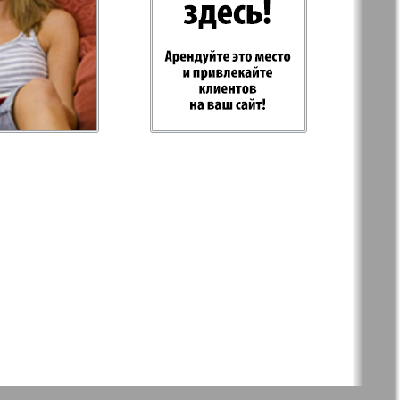
-Родина
Рубеж
 Plus
RusHaus
 дело
Svet/Lana
E
TV-бульвар
Хоттабыч
Эрудит-MIX