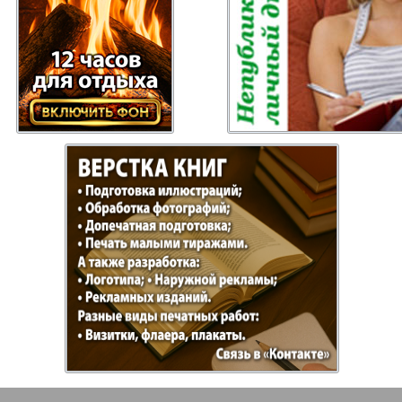
газета
Рецепты здоровья
Heimat
ысль
Русский Баден-
Рыбалка
Вюртемберг
Семейная газета
Слово и
Торговый Центр
Точка D
аварии
У нас в Гамбурге
Флирт
кспресс газета
Эрудит-Экстра