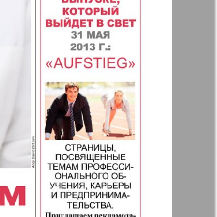
Анонс
Augsburg
Бизнес
Вестник-info
ный
Wadim
ний
Домашний