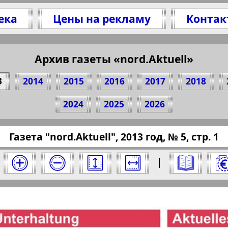
ека
Цены на рекламу
Контак
Архив газеты «nord.Aktuell»
елитесь 1 стр. газеты "nord.Aktuell", № 5, 2013
(Нажмите, чтобы скопировать ссылку)
3
2014
2015
2016
2017
2018
2024
2025
2026
/pressaru.eu/?pub=nord-aktuell&god=2013&nome
Газета "nord.Aktuell", 2013 год, № 5, стр. 1
 2013 год. Выберите номер и нажмите на него
|
Aktuell". Номер: 5, 2013 год. Выберите стр