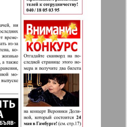
р
ресторан
н
Жизнь женщины
ная фирма
Известия BW
а
Кенгуру
ор
Кругозор плюс!
 Франкфурт
М-City