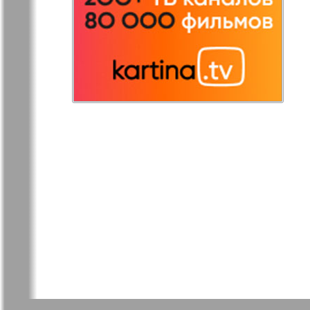
Редакция
Рейнская 
Германия
Русская Газета
Русская М
Светлана в
Свой дом
Германии
Товары и услуги
Толстяк
TVrus
У нас в Б
Экономика и
Э