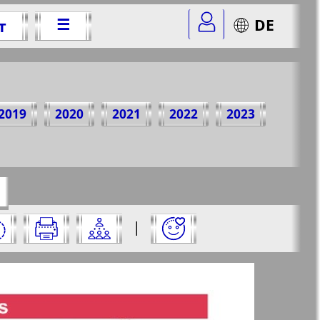
☰
DE
т
 г.
2019
2020
2021
2022
2023
r=5&str=1
✖
:
|
✖
✖
✖
аницу и нажмите на нее: