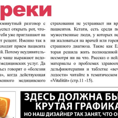
кулина
Европа экспресс
Жасми
ые
Здоровье
Идеаль
Карьера
Катюш
пе
Крот в Германии
Кругоз
tuell
LDK по-русски
Life in