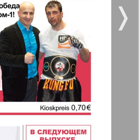
❭
 все
Город 511
5
6
11
12
11
12
kt Zeitung
Наше время
17
18
и здоровье
Panorama-mir
ое время
Русский вояж
23
24
5
анская
6