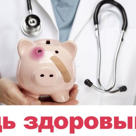
АйБолит
Акцент
 и
Аугсбург-сити
Афиша 
ропа
ов
Ваша газета
Вести
Восточная
Восточ
е
Германия
курьер
Дом и семья
Домаш