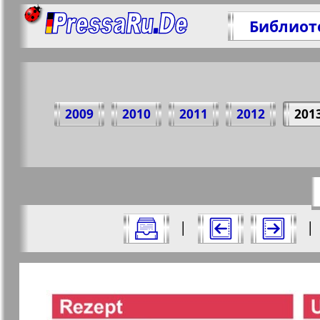
Библиот
Под
2009
2010
2011
2012
201
https:/
Все номера газеты "nord.Aktuell" за
|
|
Актуальные газеты и журналы
Страницы газеты "nord.