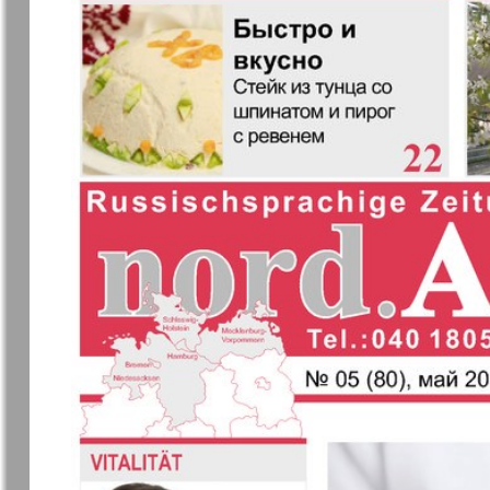
❬
Апельсин
Баден-
1
Вюртембе
7
7
МК-Германия
МК-Герма
планета мнений
13
Новые Земляки
nord.Aktue
Партнер
Партнер-
19
Телеграф
1