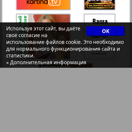
7плюс7я
Авангард
Используя этот сайт, вы даёте
OK
своё согласие на
использование файлов cookie. Это необходимо
АйБолит
для нормального функционирования сайта и
статистики.
» Дополнительная информация
41
42
Акцент
Анонс
Антенна
Аргументы и факты Европа
Библиотека
Анонсы