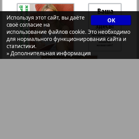
7плюс7я
35
36
Используя этот сайт, вы даёте
OK
Авангард
своё согласие на
использование файлов cookie. Это необходимо
для нормального функционирования сайта и
37
38
АйБолит
статистики.
» Дополнительная информация
Акцент
39
40
Анонс
Антенна
Библиотека
Анонсы
Аргументы и факты Европа
Реклама в газетах и журналах