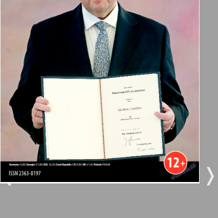
Берлинский телеграф
3
4
Все pro все
5
6
Город 511
МК-Германия планета мнений
7
8
22
23
МК-Германия
9
10
Мост
❬
❭
11
12
MIX-Markt Zeitung