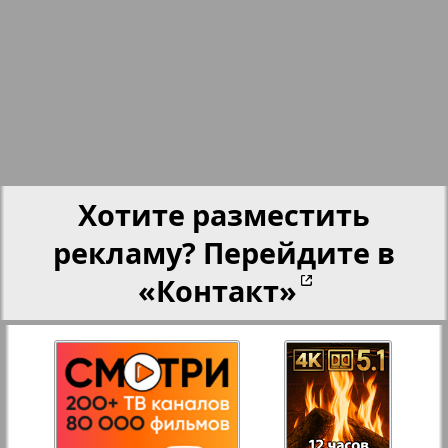
23
24
Партнер-NRW
25
26
Переселенческий вестник
27
28
Рейнское время
Хотите разместить
Русский вояж
рекламу? Перейдите в
3
4
29
30
«Контакт»
Телеграф NRW
31
32
Христианская газета
Архив необновляющихся на сайте изданий