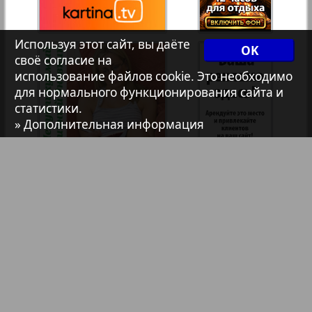
7плюс7я
Используя этот сайт, вы даёте
OK
своё согласие на
1
2
использование файлов cookie. Это необходимо
Авангард
для нормального функционирования сайта и
статистики.
» Дополнительная информация
АйБолит
Акцент
Анонс
Антенна
Библиотека
Анонсы
Аргументы и факты Европа