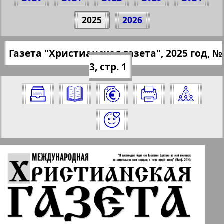
Поделитесь 1 стр. газеты "Hristianskaja
2025
2026
gazeta", № 3, 2025 г.
(Нажмите, чтобы скопировать ссылку)
✖
Газета "Христианская газета", 2025 год, №
Все номера газеты "Христианская
https://pressaru.eu/?pub=hristianskaja-gaz
3, стр. 1
газета" за 2025 год. Выберите номер
eta&god=2025&nomer=3&str=1
и нажмите на него:
✖
✖
✖
Страницы газеты "Христианская
Актуальные газеты и журналы
газета". Номер: 3, 2025 год. Выберите
страницу и нажмите на нее:
Апельсин
1
2
Баден-Вюртемберг
11
12