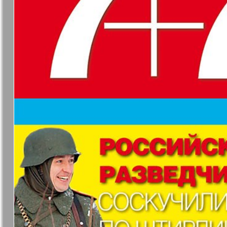
❬
Вюртембе
30
7
МК-Германия
МК-Герма
планета мнений
13
Новые Земляки
nord.Aktue
Партнер
Партнер-
19
3
25
Телеграф
31
Архив необновляющихся на сайте изданий