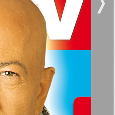
❭
47
52
11
12
kt Zeitung
Наше время
17
18
и здоровье
Panorama-mir
ое время
Русский вояж
23
24
21
25
29
30
анская
35
36