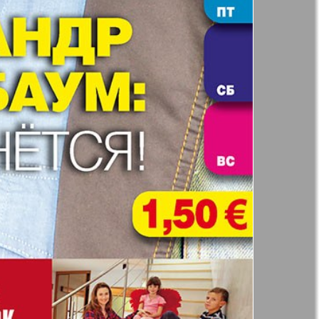
71
72
н
Жизнь женщины
77
78
ная фирма
Известия BW
83
84
а
Кенгуру
ор
Кругозор плюс!
 Франкфурт
М-City
 Frankfurt
Наш мир