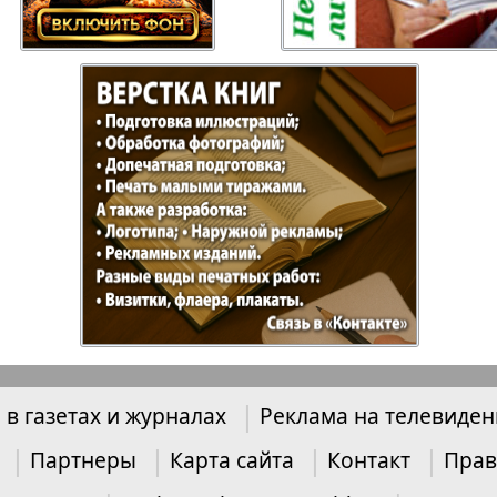
ысль
Русский Баден-
Рыбалка
Вюртемберг
Семейная газета
Слово и
Торговый Центр
Точка D
аварии
У нас в Гамбурге
Флирт
 в газетах и журналах
Реклама на телевиде
кспресс газета
Эрудит-Экстра
Партнеры
Карта сайта
Контакт
Прав