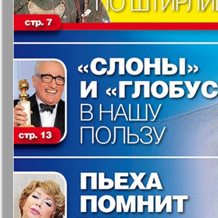
37
7плюс7я
Авангард
Антенна
Аргументы
43
факты Ев
49
Бизнес парк
Будь здор
Вечерняя газета
Вечное
55
сокровищ
61
Германия плюс
Диалог