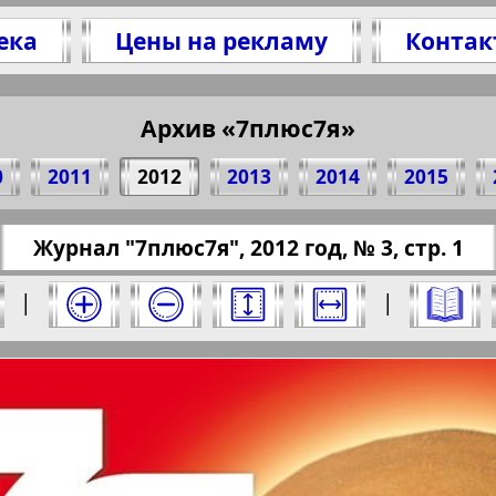
ека
Цены на рекламу
Контак
делитесь 1 стр. журнала "7plus7ja", № 3, 2012 
(Нажмите, чтобы скопировать ссылку)
Архив «7плюс7я»
0
2011
2012
2013
2014
2015
/pressaru.eu/?pub=7-plus-semya&god=2012&nome
Журнал "7плюс7я", 2012 год, № 3, стр. 1
ыберите номер и нажмите на него:
|
|
люс7я". Номер: 3, 2012 год. Выберите стран
Берлинский
Все pro
2
3
4