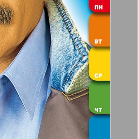
41
42
Анонс
Augsburg
Бизнес
47
48
53
54
Вестник-info
ный
Wadim
59
60
65
66
ний
Домашний
р
ресторан