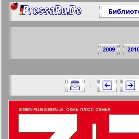
Библиот
По
2009
201
https:/
Все номера "7плюс7я" за 2012 год. В
|
Актуальные газеты и журналы
Страницы журнала "7п
Апельсин
Баден-
1