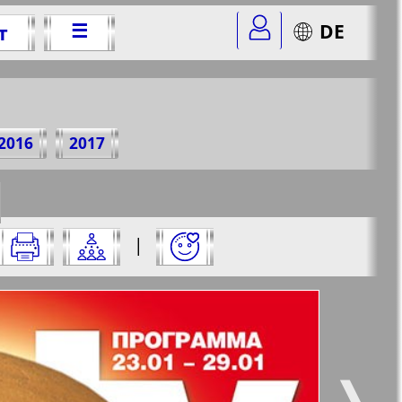
☰
DE
т
г.
2016
2017
r=3&str=1
✖
|
✖
✖
✖
ицу и нажмите на нее:
 все
Город 511
5
6