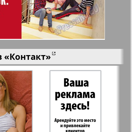
n
Wолна
Норд
й-Купи-
Партнер-север
в
«Контакт»
men
Районка-Nord-Ost-
Bremen-NRW
Редакция Берлин
-Родина
Рубеж