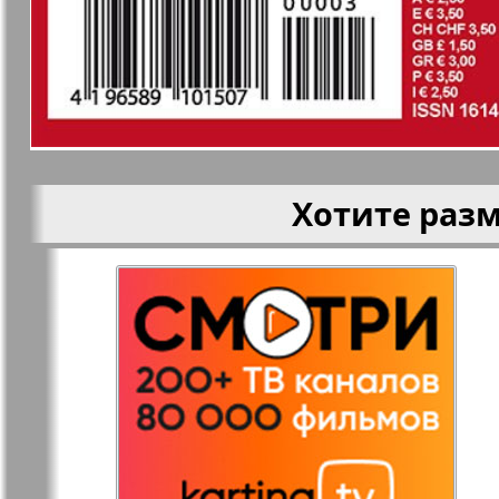
здоровья
Наша марка
Наше Тур
Объектив EU
Остров та
Хотите раз
Парус
Переселен
Районка-Süd-West
Районка-N
Bremen
Редакция
Рейнская 