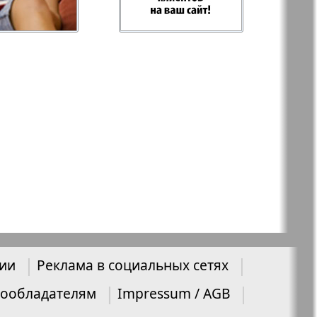
 Plus
RusHaus
 дело
Svet/Lana
E
TV-бульвар
Хоттабыч
нии
Реклама в социальных сетях
Эрудит-MIX
ообладателям
Impressum / AGB