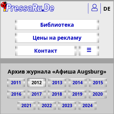
DE
Библиотека
Цены на рекламу
☰
Контакт
Архив журнала «Афиша Augsburg»
2011
2012
2013
2014
2015
2016
2017
2018
2019
2020
Поделитесь 1 стр. журнала "Afischa
2021
2022
2023
2024
Augsburg", № 2, 2012 г.
(Нажмите, чтобы скопировать ссылку)