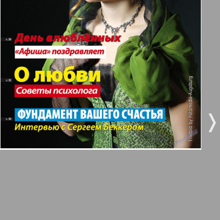
3
4
Все pro все
5
6
Город 511
МК-Германия планета мнений
7
8
9
10
МК-Германия
❬
❭
9
10
Мост
11
12
MIX-Markt Zeitung
Наше время
13
14